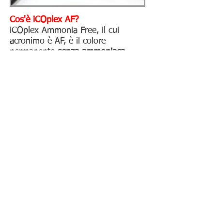
Cos'è iCOplex AF?
iCOplex Ammonia Free, il cui
acronimo è AF, è il colore
permanente
senza ammoniaca
firmato iAM4u.
L'innovativa formula arricchita con
Tiaré
e
acido ialuronico
, colora il
capello preservandone e
ripristinandone la
naturale
lucentezza
.
Le 35 nuance, selezionate tra le più
richieste
della linea iCOplex
ammoniacale, mirano a
raggiungere
risultati ottimali
garantendo
intensità
e
massima
copertura
del capello.